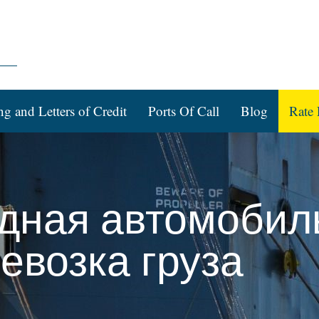
ng and Letters of Credit
Ports Of Call
Blog
Rate 
дная автомобил
евозка груза