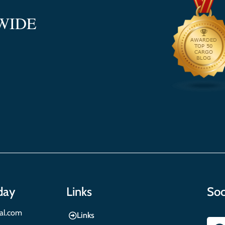
WIDE
day
Links
Soc
nal.com
Links