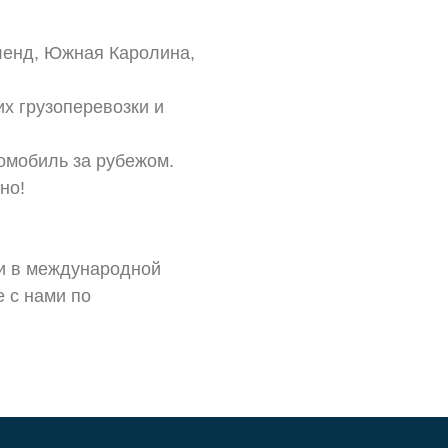
иленд, Южная Каролина,
х грузоперевозки и
омобиль за рубежом.
но!
сти в международной
e с нами по