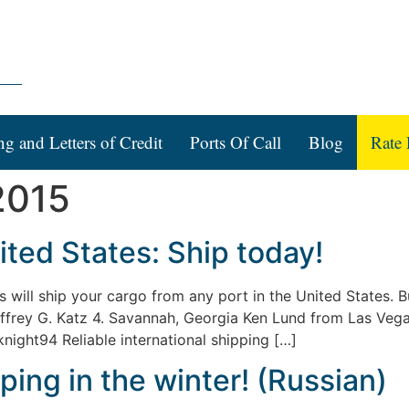
ng and Letters of Credit
Ports Of Call
Blog
Rate 
2015
ited States: Ship today!
es will ship your cargo from any port in the United States.
Jeffrey G. Katz 4. Savannah, Georgia Ken Lund from Las Ve
knight94 Reliable international shipping […]
ping in the winter! (Russian)