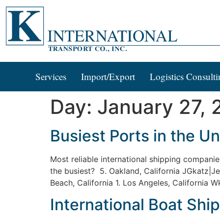
Services
Import/Export
Logistics Consulti
Day:
January 27, 
Busiest Ports in the Un
Most reliable international shipping compani
the busiest? 5. Oakland, California JGkatz|
Beach, California 1. Los Angeles, California W
International Boat Ship