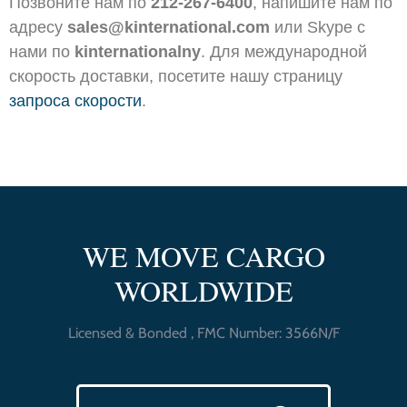
Позвоните нам по
212-267-6400
, напишите нам по
адресу
sales@kinternational.com
или Skype с
нами по
kinternationalny
. Для международной
скорость доставки, посетите нашу страницу
запроса скорости
.
WE MOVE CARGO
WORLDWIDE
Licensed & Bonded , FMC Number: 3566N/F